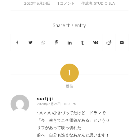
/
/
2020年6月24日
1 コメント
作成者:
STUDIOISLA
Share this entry
1
返信
surfjiji
2020年6月25日 - 8:13 PM
says:
ついついひきづってたけど ドラマで
「今 生きてこそ価値がある」というセ
リフがあって吹っ切れた
前へ 自分も進まなあかんと思います！