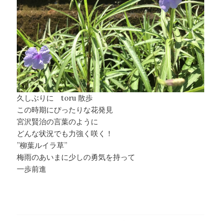
久しぶりに toru 散歩
この時期にぴったりな花発見
宮沢賢治の言葉のように
どんな状況でも力強く咲く！
”柳葉ルイラ草”
梅雨のあいまに少しの勇気を持って
一歩前進