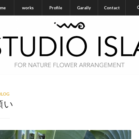
me
works
Profile
Garally
Contact
BLOG
願い