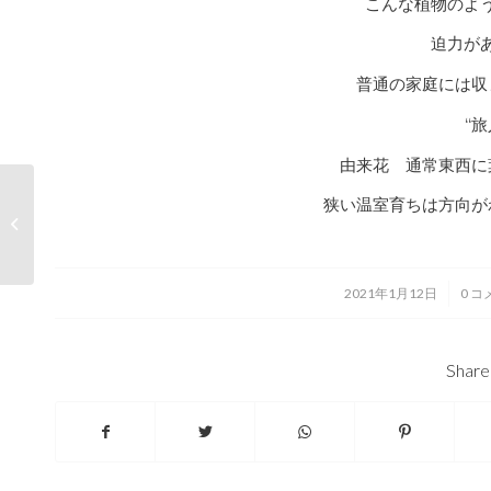
こんな植物のよ
迫力が
普通の家庭には収
“
由来花 通常東西に
狭い温室育ちは方向が
アイデア
/
/
2021年1月12日
0 
Share 