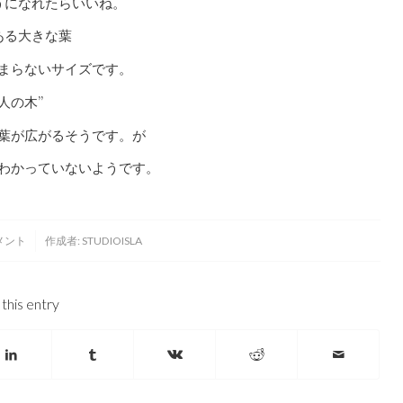
うになれたらいいね。
ある大きな葉
まらないサイズです。
旅人の木”
葉が広がるそうです。が
わかっていないようです。
コメント
作成者:
STUDIOISLA
this entry